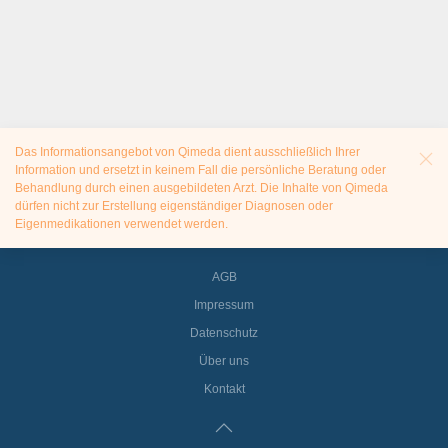
Das Informationsangebot von Qimeda dient ausschließlich Ihrer
Information und ersetzt in keinem Fall die persönliche Beratung oder
Behandlung durch einen ausgebildeten Arzt. Die Inhalte von Qimeda
dürfen nicht zur Erstellung eigenständiger Diagnosen oder
Eigenmedikationen verwendet werden.
AGB
Impressum
Datenschutz
Über uns
Kontakt