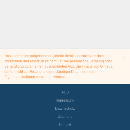
Das Informationsangebot von Qimeda dient ausschließlich Ihrer
Information und ersetzt in keinem Fall die persönliche Beratung oder
Behandlung durch einen ausgebildeten Arzt. Die Inhalte von Qimeda
dürfen nicht zur Erstellung eigenständiger Diagnosen oder
Eigenmedikationen verwendet werden.
AGB
Impressum
Datenschutz
Über uns
Kontakt