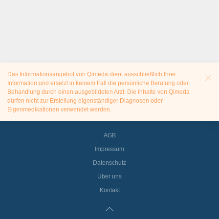
Das Informationsangebot von Qimeda dient ausschließlich Ihrer
Information und ersetzt in keinem Fall die persönliche Beratung oder
Behandlung durch einen ausgebildeten Arzt. Die Inhalte von Qimeda
dürfen nicht zur Erstellung eigenständiger Diagnosen oder
Eigenmedikationen verwendet werden.
AGB
Impressum
Datenschutz
Über uns
Kontakt