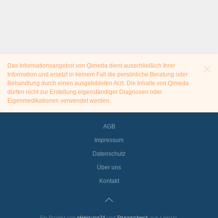
Das Informationsangebot von Qimeda dient ausschließlich Ihrer
Information und ersetzt in keinem Fall die persönliche Beratung oder
Behandlung durch einen ausgebildeten Arzt. Die Inhalte von Qimeda
dürfen nicht zur Erstellung eigenständiger Diagnosen oder
Eigenmedikationen verwendet werden.
AGB
Impressum
Datenschutz
Über uns
Kontakt
Ein Projekt von
eHeizung24
und
Streamcheck
aus Leipzig.