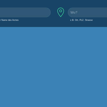
er Name des Arztes
z.B. Ort, PLZ, Strasse