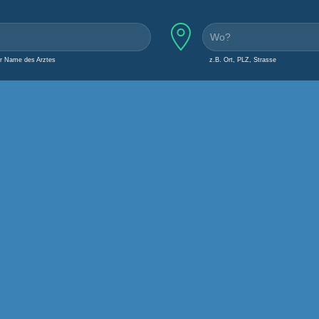
er Name des Arztes
z.B. Ort, PLZ, Strasse